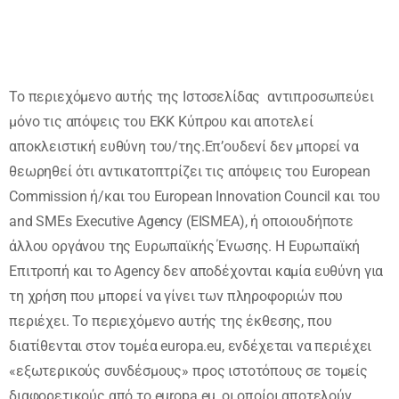
Το περιεχόµενο αυτής της Ιστοσελίδας αντιπροσωπεύει
µόνο τις απόψεις του ΕΚΚ Κύπρου και αποτελεί
αποκλειστική ευθύνη του/της.Επ’ουδενί δεν µπορεί να
θεωρηθεί ότι αντικατοπτρίζει τις απόψεις του European
Commission ή/και του European Innovation Council και του
and SMEs Executive Agency (EISMEA), ή οποιουδήποτε
άλλου οργάνου της Ευρωπαϊκής Ένωσης. Η Ευρωπαϊκή
Επιτροπή και το Agency δεν αποδέχονται καµία ευθύνη για
τη χρήση που µπορεί να γίνει των πληροφοριών που
περιέχει. Το περιεχόµενο αυτής της έκθεσης, που
διατίθενται στον τοµέα europa.eu, ενδέχεται να περιέχει
«εξωτερικούς συνδέσµους» προς ιστοτόπους σε τοµείς
διαφορετικούς από το europa.eu, οι οποίοι αποτελούν