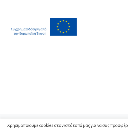
Χρησιμοποιούμε cookies στον ιστότοπό μας για να σας προσφέρ
© Copyright 2021 - Κυπριακή Δημοκρατία Ευρωπαϊκό Κ