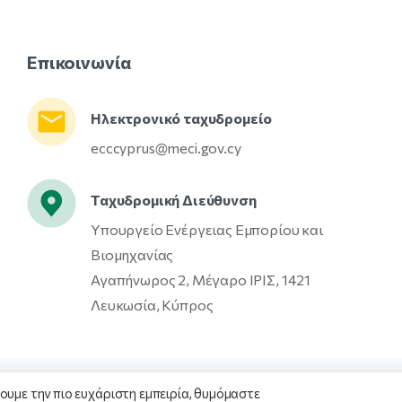
Επικοινωνία
Ηλεκτρονικό ταχυδρομείο
ecccyprus@meci.gov.cy
Ταχυδρομική Διεύθυνση
Υπουργείο Ενέργειας Εμπορίου και
Βιομηχανίας
Αγαπήνωρος 2, Μέγαρο ΙΡΙΣ, 1421
Λευκωσία, Κύπρος
ουμε την πιο ευχάριστη εμπειρία, θυμόμαστε
έντρο Καταναλωτή Κύπρου