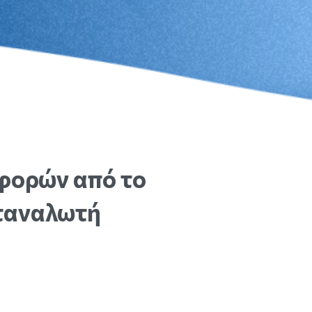
φορών
από
το
ταναλωτή