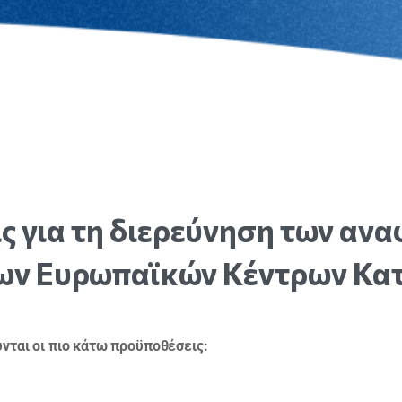
ς
για
τη
διερεύνηση
των
ανα
ων
Ευρωπαϊκών
Κέντρων
Κα
νται οι πιο κάτω προϋποθέσεις: