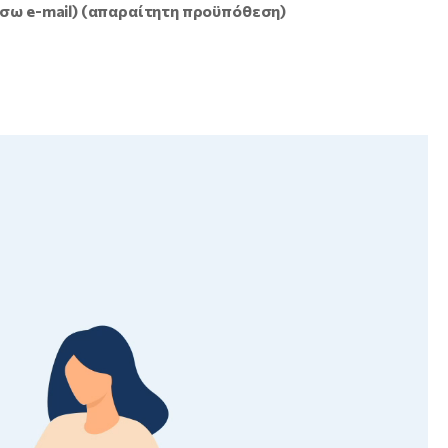
έσω e-mail) (απαραίτητη προϋπόθεση)