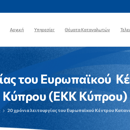
Αρχική
Υπηρεσίες
Θέματα Καταναλωτών
Τελε
ίας
του
Ευρωπαϊκού
Κέ
Κύπρου
(ΕΚΚ
Κύπρου)
υ
20 χρόνια λειτουργίας του Ευρωπαϊκού Κέντρου Κατα