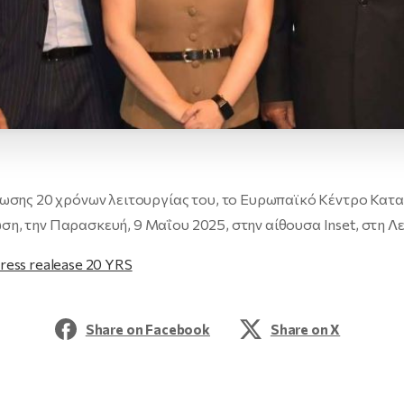
ρωσης 20 χρόνων λειτουργίας του, το Ευρωπαϊκό Κέντρο Κα
, την Παρασκευή, 9 Μαΐου 2025, στην αίθουσα Inset, στη Λ
ress realease 20 YRS
Share on Facebook
Share on X