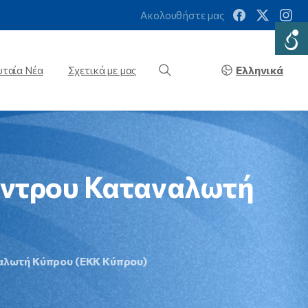
Ακολουθήστε μας
Ελληνικά
υταία Νέα
Σχετικά με μας
ντρου
Καταναλωτή
ναλωτή Κύπρου (ΕΚΚ Κύπρου)