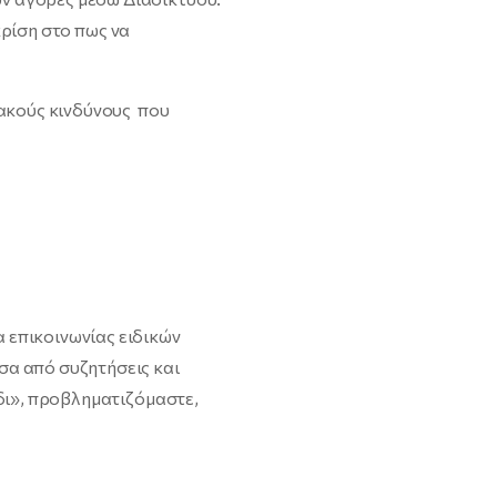
κρίση στο πως να
υακούς κινδύνους που
 επικοινωνίας ειδικών
σα από συζητήσεις και
δι», προβληματιζόμαστε,