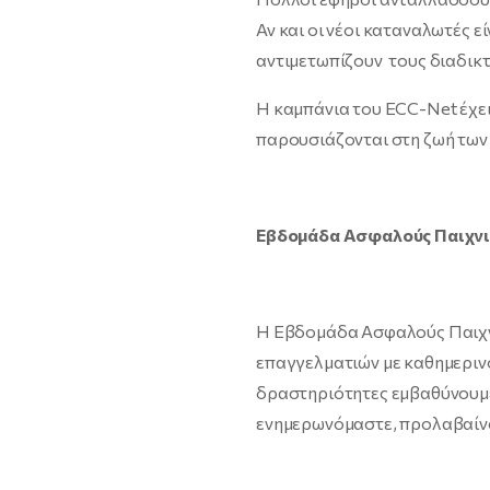
Αν και οι νέοι καταναλωτές ε
αντιμετωπίζουν τους διαδικτ
Η καμπάνια του ECC-Net έχει
παρουσιάζονται στη ζωή των 
Eβδομάδα Ασφαλούς Παιχνι
Η Εβδομάδα Ασφαλούς Παιχνι
επαγγελματιών με καθημεριν
δραστηριότητες εμβαθύνουμε 
ενημερωνόμαστε, προλαβαίνο