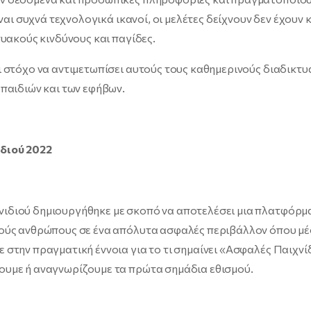
ίναι συχνά τεχνολογικά ικανοί, οι μελέτες δείχνουν δεν έχουν 
υακούς κινδύνους και παγίδες.
 στόχο να αντιμετωπίσει αυτούς τους καθημερινούς διαδικτ
παιδιών και των εφήβων.
διού 2022
διού δημιουργήθηκε με σκοπό να αποτελέσει μια πλατφόρμα
ούς ανθρώπους σε ένα απόλυτα ασφαλές περιβάλλον όπου μέ
στην πραγματική έννοια για το τι σημαίνει «Ασφαλές Παιχνί
υμε ή αναγνωρίζουμε τα πρώτα σημάδια εθισμού.