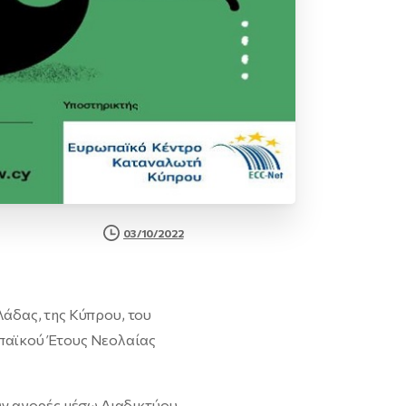
03/10/2022
λάδας, της Κύπρου, του
ωπαϊκού Έτους Νεολαίας
ν αγορές μέσω Διαδικτύου.