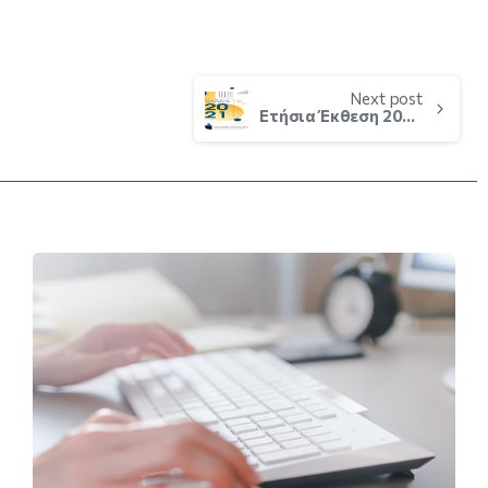
Next post
Ετήσια Έκθεση 2021 :Κατά τη διάρκεια του 2021, το ΕΚΚ Κύπρου διερεύνησε 351 διασυνοριακά παράπονα καταναλωτών και …