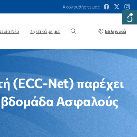
Ακολουθήστε μας
Ελληνικά
υταία Νέα
Σχετικά με μας
τή
(ECC-Net)
παρέχει
Eβδομάδα
Ασφαλούς