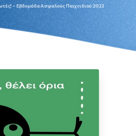
ωτές! – Eβδομάδα Ασφαλούς Παιχνιδιού 2022