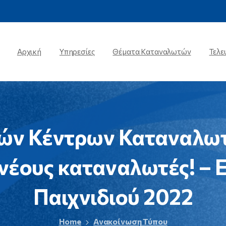
Αρχική
Υπηρεσίες
Θέματα Καταναλωτών
Τελε
ών
Κέντρων
Καταναλω
νέους
καταναλωτές!
–
Παιχνιδιού
2022
Home
Ανακοίνωση Τύπου